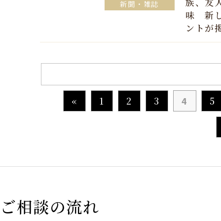
族、友
新聞・雑誌
味 新
ントが
«
1
2
3
4
5
ご相談の流れ