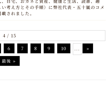
人、自宅、おカネと資産、健康と生活、読書、趣
しい考え方とその手順）に弊社代表・五十嵐のコメ
掲載されました。
4 / 15
6
7
8
9
10
»
...
最後 »