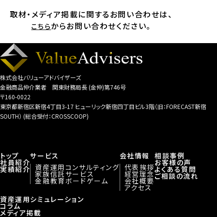
取材・メディア掲載に関するお問い合わせは、
からお問い合わせください。
こちら
株式会社バリューアドバイザーズ
金融商品仲介業者 関東財務局長 (金仲)第746号
〒160-0022
東京都新宿区新宿4丁目3-17 ヒューリック新宿四丁目ビル3階（旧：FORECAST新宿
SOUTH） (総合受付：CROSSCOOP)
トップ
サービス
会社情報
相談事例
社員紹介
お客様の声
資産運用コンサルティング
代表挨拶
実績紹介
よくある質問
家族信託サービス
経営理念
ご相談の流れ
金融教育ボードゲーム
会社概要
アクセス
資産運用シミュレーション
コラム
メディア掲載