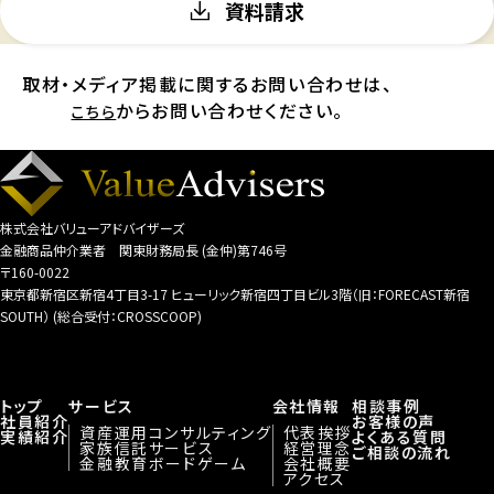
資料請求
取材・メディア掲載に関するお問い合わせは、
からお問い合わせください。
こちら
株式会社バリューアドバイザーズ
金融商品仲介業者 関東財務局長 (金仲)第746号
〒160-0022
東京都新宿区新宿4丁目3-17 ヒューリック新宿四丁目ビル3階（旧：FORECAST新宿
SOUTH） (総合受付：CROSSCOOP)
トップ
サービス
会社情報
相談事例
社員紹介
お客様の声
資産運用コンサルティング
代表挨拶
実績紹介
よくある質問
家族信託サービス
経営理念
ご相談の流れ
金融教育ボードゲーム
会社概要
アクセス