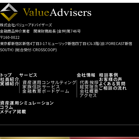
株式会社バリューアドバイザーズ
金融商品仲介業者 関東財務局長 (金仲)第746号
〒160-0022
東京都新宿区新宿4丁目3-17 ヒューリック新宿四丁目ビル3階（旧：FORECAST新宿
SOUTH） (総合受付：CROSSCOOP)
トップ
サービス
会社情報
相談事例
社員紹介
お客様の声
資産運用コンサルティング
代表挨拶
実績紹介
よくある質問
家族信託サービス
経営理念
ご相談の流れ
金融教育ボードゲーム
会社概要
アクセス
資産運用シミュレーション
コラム
メディア掲載