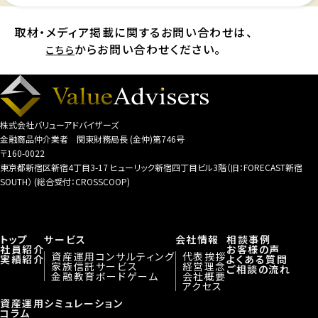
取材・メディア掲載に関するお問い合わせは、
からお問い合わせください。
こちら
株式会社バリューアドバイザーズ
金融商品仲介業者 関東財務局長 (金仲)第746号
〒160-0022
東京都新宿区新宿4丁目3-17 ヒューリック新宿四丁目ビル3階（旧：FORECAST新宿
SOUTH） (総合受付：CROSSCOOP)
トップ
サービス
会社情報
相談事例
社員紹介
お客様の声
資産運用コンサルティング
代表挨拶
実績紹介
よくある質問
家族信託サービス
経営理念
ご相談の流れ
金融教育ボードゲーム
会社概要
アクセス
資産運用シミュレーション
コラム