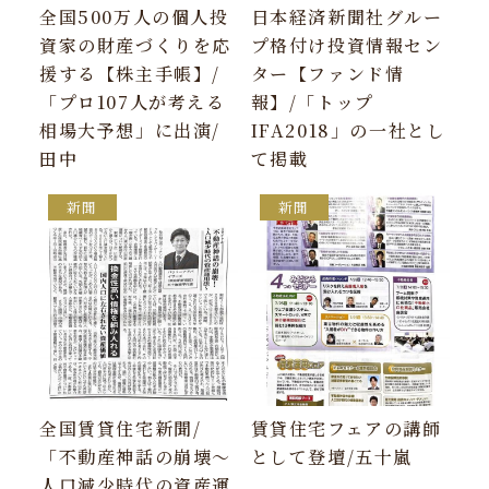
全国500万人の個人投
日本経済新聞社グルー
資家の財産づくりを応
プ格付け投資情報セン
援する【株主手帳】/
ター【ファンド情
「プロ107人が考える
報】/「トップ
相場大予想」に出演/
IFA2018」の一社とし
田中
て掲載
新聞
新聞
全国賃貸住宅新聞/
賃貸住宅フェアの講師
「不動産神話の崩壊～
として登壇/五十嵐
人口減少時代の資産運