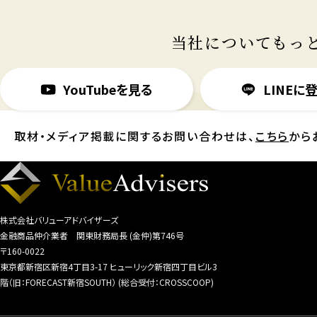
当社についてもっ
YouTubeを見る
LINEに
取材・メディア掲載に関するお問い合わせは、
こちら
から
株式会社バリューアドバイザーズ
金融商品仲介業者 関東財務局長 (金仲)第746号
〒160-0022
東京都新宿区新宿4丁目3-17 ヒューリック新宿四丁目ビル3
階（旧：FORECAST新宿SOUTH） (総合受付：CROSSCOOP)