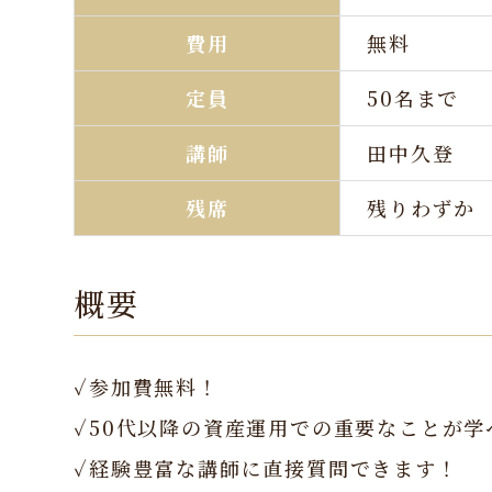
費用
無料
定員
50名まで
講師
田中久登
残席
残りわずか
概要
✓参加費無料！
✓50代以降の資産運用での重要なことが学
✓経験豊富な講師に直接質問できます！