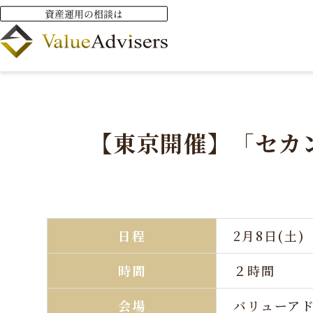
【東京開催】「セカン
日程
2月8日(土)
時間
２時間
会場
バリューア