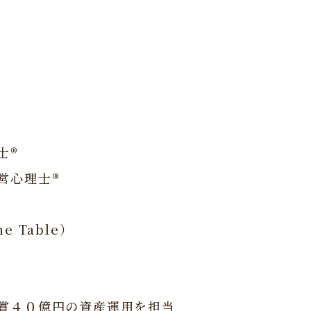
士®
営心理士®
e Table）
賞４０億円の資産運用を担当