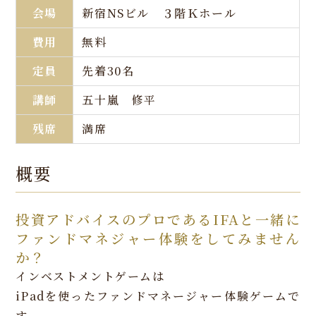
会場
新宿NSビル ３階Ｋホール
費用
無料
定員
先着30名
講師
五十嵐 修平
残席
満席
概要
投資アドバイスのプロであるIFAと一緒に
ファンドマネジャー体験をしてみません
か？
インベストメントゲームは
iPadを使ったファンドマネージャー体験ゲームで
す。