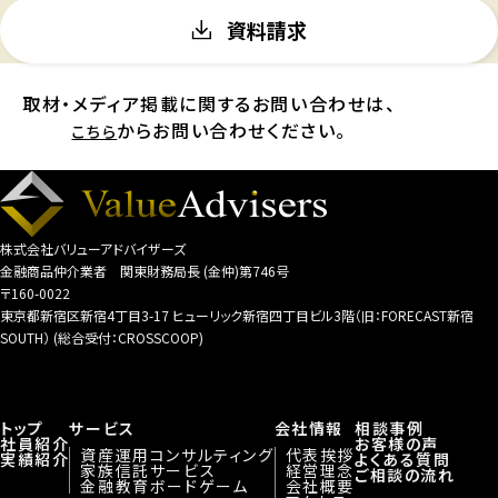
資料請求
取材・メディア掲載に関するお問い合わせは、
からお問い合わせください。
こちら
株式会社バリューアドバイザーズ
金融商品仲介業者 関東財務局長 (金仲)第746号
〒160-0022
東京都新宿区新宿4丁目3-17 ヒューリック新宿四丁目ビル3階（旧：FORECAST新宿
SOUTH） (総合受付：CROSSCOOP)
トップ
サービス
会社情報
相談事例
社員紹介
お客様の声
資産運用コンサルティング
代表挨拶
実績紹介
よくある質問
家族信託サービス
経営理念
ご相談の流れ
金融教育ボードゲーム
会社概要