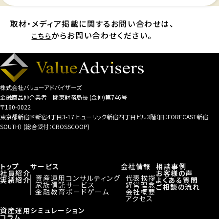
取材・メディア掲載に関するお問い合わせは、
からお問い合わせください。
こちら
株式会社バリューアドバイザーズ
金融商品仲介業者 関東財務局長 (金仲)第746号
〒160-0022
東京都新宿区新宿4丁目3-17 ヒューリック新宿四丁目ビル3階（旧：FORECAST新宿
SOUTH） (総合受付：CROSSCOOP)
トップ
サービス
会社情報
相談事例
社員紹介
お客様の声
資産運用コンサルティング
代表挨拶
実績紹介
よくある質問
家族信託サービス
経営理念
ご相談の流れ
金融教育ボードゲーム
会社概要
アクセス
資産運用シミュレーション
コラム