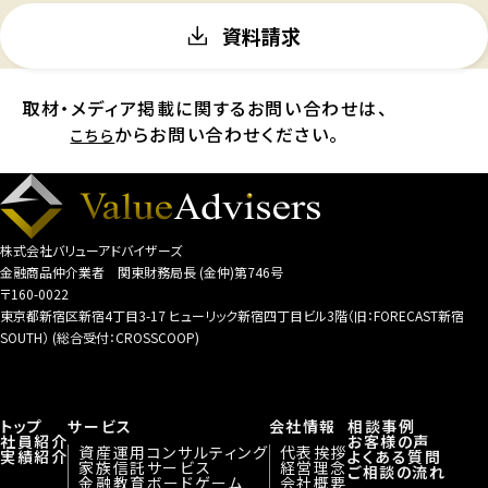
資料請求
取材・メディア掲載に関するお問い合わせは、
からお問い合わせください。
こちら
株式会社バリューアドバイザーズ
金融商品仲介業者 関東財務局長 (金仲)第746号
〒160-0022
東京都新宿区新宿4丁目3-17 ヒューリック新宿四丁目ビル3階（旧：FORECAST新宿
SOUTH） (総合受付：CROSSCOOP)
トップ
サービス
会社情報
相談事例
社員紹介
お客様の声
資産運用コンサルティング
代表挨拶
実績紹介
よくある質問
家族信託サービス
経営理念
ご相談の流れ
金融教育ボードゲーム
会社概要