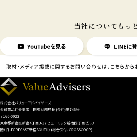
当社についてもっ
YouTubeを見る
LINEに
取材・メディア掲載に関するお問い合わせは、
こちら
から
株式会社バリューアドバイザーズ
金融商品仲介業者 関東財務局長 (金仲)第746号
〒160-0022
東京都新宿区新宿4丁目3-17 ヒューリック新宿四丁目ビル3
階（旧：FORECAST新宿SOUTH） (総合受付：CROSSCOOP)