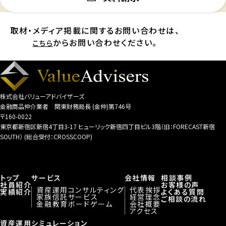
取材・メディア掲載に関するお問い合わせは、
からお問い合わせください。
こちら
株式会社バリューアドバイザーズ
金融商品仲介業者 関東財務局長 (金仲)第746号
〒160-0022
東京都新宿区新宿4丁目3-17 ヒューリック新宿四丁目ビル3階（旧：FORECAST新宿
SOUTH） (総合受付：CROSSCOOP)
トップ
サービス
会社情報
相談事例
社員紹介
お客様の声
資産運用コンサルティング
代表挨拶
実績紹介
よくある質問
家族信託サービス
経営理念
ご相談の流れ
金融教育ボードゲーム
会社概要
アクセス
資産運用シミュレーション