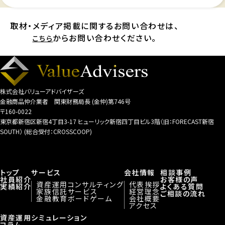
取材・メディア掲載に関するお問い合わせは、
からお問い合わせください。
こちら
株式会社バリューアドバイザーズ
金融商品仲介業者 関東財務局長 (金仲)第746号
〒160-0022
東京都新宿区新宿4丁目3-17 ヒューリック新宿四丁目ビル3階（旧：FORECAST新宿
SOUTH） (総合受付：CROSSCOOP)
トップ
サービス
会社情報
相談事例
社員紹介
お客様の声
資産運用コンサルティング
代表挨拶
実績紹介
よくある質問
家族信託サービス
経営理念
ご相談の流れ
金融教育ボードゲーム
会社概要
アクセス
資産運用シミュレーション
コラム