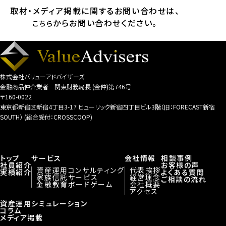
取材・メディア掲載に関するお問い合わせは、
からお問い合わせください。
こちら
株式会社バリューアドバイザーズ
金融商品仲介業者 関東財務局長 (金仲)第746号
〒160-0022
東京都新宿区新宿4丁目3-17 ヒューリック新宿四丁目ビル3階（旧：FORECAST新宿
SOUTH） (総合受付：CROSSCOOP)
トップ
サービス
会社情報
相談事例
社員紹介
お客様の声
資産運用コンサルティング
代表挨拶
実績紹介
よくある質問
家族信託サービス
経営理念
ご相談の流れ
金融教育ボードゲーム
会社概要
アクセス
資産運用シミュレーション
コラム
メディア掲載