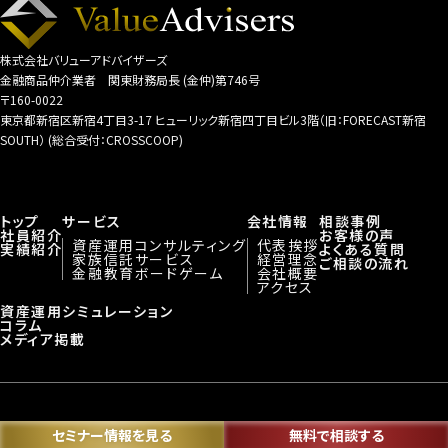
株式会社バリューアドバイザーズ
金融商品仲介業者 関東財務局長 (金仲)第746号
〒160-0022
東京都新宿区新宿4丁目3-17 ヒューリック新宿四丁目ビル3階（旧：FORECAST新宿
SOUTH） (総合受付：CROSSCOOP)
トップ
サービス
会社情報
相談事例
社員紹介
お客様の声
資産運用コンサルティング
代表挨拶
実績紹介
よくある質問
家族信託サービス
経営理念
ご相談の流れ
金融教育ボードゲーム
会社概要
アクセス
資産運用シミュレーション
コラム
メディア掲載
︎︎採用情報
勧誘方針
個人情報保護方針
金融商品取引法に基づく表示
セミナー情報を見る
無料で相談する
©株式会社バリューアドバイザーズ