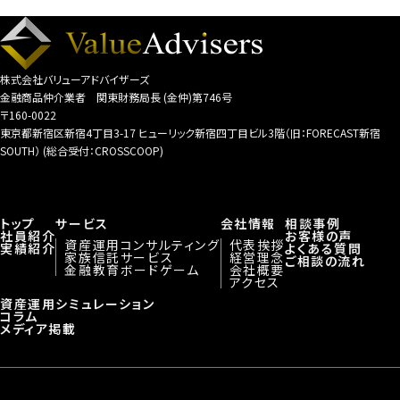
株式会社バリューアドバイザーズ
金融商品仲介業者 関東財務局長 (金仲)第746号
〒160-0022
東京都新宿区新宿4丁目3-17 ヒューリック新宿四丁目ビル3階（旧：FORECAST新宿
SOUTH） (総合受付：CROSSCOOP)
トップ
サービス
会社情報
相談事例
社員紹介
お客様の声
資産運用コンサルティング
代表挨拶
実績紹介
よくある質問
家族信託サービス
経営理念
ご相談の流れ
金融教育ボードゲーム
会社概要
アクセス
資産運用シミュレーション
コラム
メディア掲載